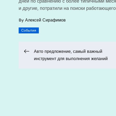
дней по сравнению с более типичными меся
и другие, потратили на поиски работающег
By
Алексей Сирафимов
События
Навигация
Авто предложение, самый важный
инструмент для выполнения желаний
по
записям