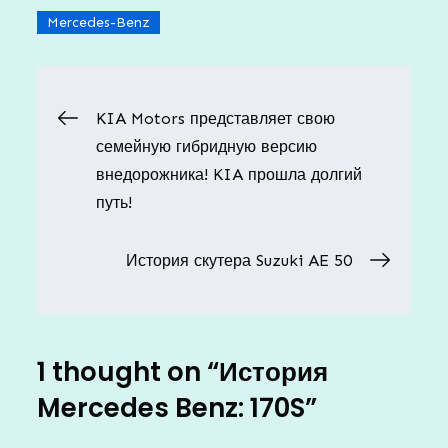
Mercedes-Benz
Навигация
KIA Motors представляет свою
семейную гибридную версию
по
внедорожника! KIA прошла долгий
путь!
записям
История скутера Suzuki AE 50
1 thought on “
История
Mercedes Benz: 170S
”