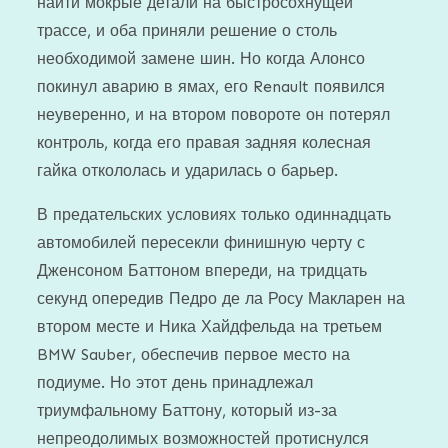
найти мокрые детали на быстросохнущей
трассе, и оба приняли решение о столь
необходимой замене шин. Но когда Алонсо
покинул аварию в ямах, его Renault появился
неуверенно, и на втором повороте он потерял
контроль, когда его правая задняя колесная
гайка откололась и ударилась о барьер.
В предательских условиях только одиннадцать
автомобилей пересекли финишную черту с
Дженсоном Баттоном впереди, на тридцать
секунд опередив Педро де ла Росу Макларен на
втором месте и Ника Хайдфельда на третьем
BMW Sauber, обеспечив первое место на
подиуме. Но этот день принадлежал
триумфальному Баттону, который из-за
непреодолимых возможностей протиснулся