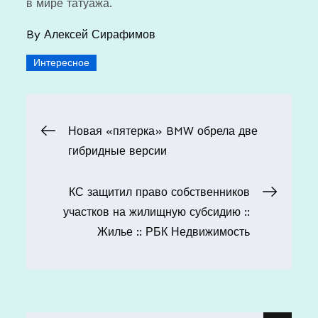
в мире татуажа.
By
Алексей Сирафимов
Интересное
Навигация
Новая «пятерка» BMW обрела две
гибридные версии
по
КС защитил право собственников
записям
участков на жилищную субсидию ::
Жилье :: РБК Недвижимость