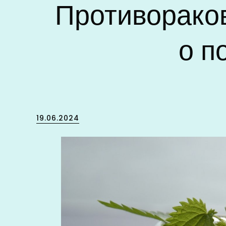
Противораков
о п
Posted
19.06.2024
on