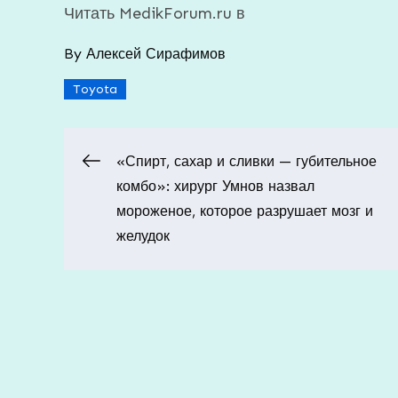
Читать MedikForum.ru в
By
Алексей Сирафимов
Toyota
Навигация
«Спирт, сахар и сливки — губительное
комбо»: хирург Умнов назвал
по
мороженое, которое разрушает мозг и
желудок
записям