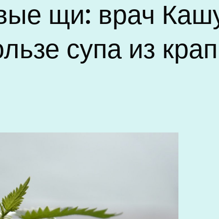
ые щи: врач Каш
ользе супа из кра