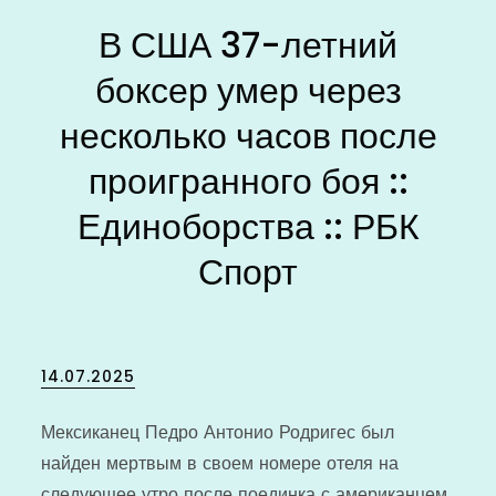
В США 37-летний
боксер умер через
несколько часов после
проигранного боя ::
Единоборства :: РБК
Спорт
Posted
14.07.2025
on
Мексиканец Педро Антонио Родригес был
найден мертвым в своем номере отеля на
следующее утро после поединка с американцем