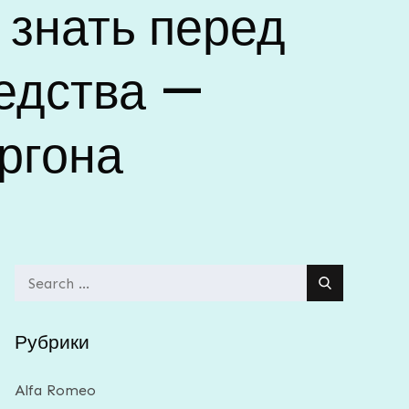
 знать перед
редства —
ргона
Search
for:
Рубрики
Alfa Romeo