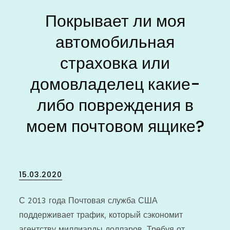
Покрывает ли моя
автомобильная
страховка или
домовладелец какие-
либо повреждения в
моем почтовом ящике?
Posted
15.03.2020
on
С 2013 года Почтовая служба США
поддерживает трафик, который сэкономит
агентству миллиарды долларов. Требуя от