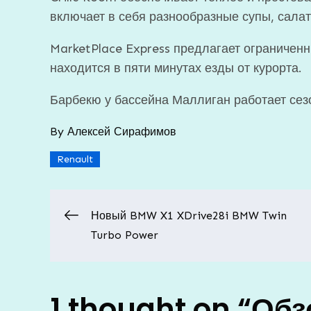
включает в себя разнообразные супы, сала
MarketPlace Express предлагает ограничен
находится в пяти минутах езды от курорта.
Барбекю у бассейна Маллиган работает сез
By
Алексей Сирафимов
Renault
Навигация
Новый BMW X1 XDrive28i BMW Twin
Turbo Power
по
записям
1 thought on “
Обз