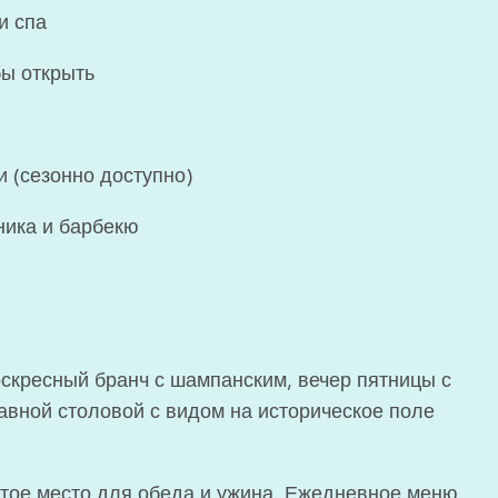
и спа
бы открыть
 (сезонно доступно)
ника и барбекю
скресный бранч с шампанским, вечер пятницы с
авной столовой с видом на историческое поле
атое место для обеда и ужина. Ежедневное меню