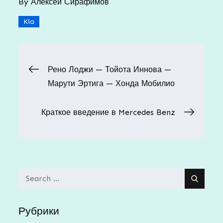
By
Алексей Сирафимов
Kia
Навигация
Рено Лоджи — Тойота Иннова —
Марути Эртига — Хонда Мобилио
по
Краткое введение в Mercedes Benz
записям
Search
for:
Рубрики