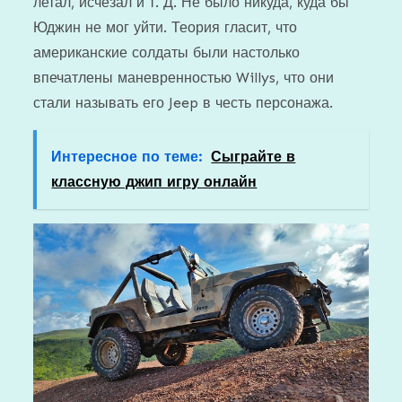
летал, исчезал и т. Д. Не было никуда, куда бы
Юджин не мог уйти. Теория гласит, что
американские солдаты были настолько
впечатлены маневренностью Willys, что они
стали называть его Jeep в честь персонажа.
Интересное по теме:
Сыграйте в
классную джип игру онлайн