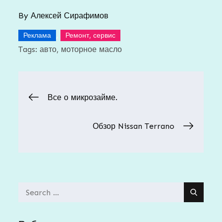
By
Алексей Сирафимов
,
Реклама
Ремонт, сервис
Tags:
авто
моторное масло
Навигация
Все о микрозайме.
по
Обзор Nissan Terrano
записям
Search
for: