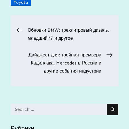
Toyota
Навигация
Обновки BMW: трехлитровый дизель,
младший i7 и другое
по
Дайджест дня: тройная премьера
записям
Кадиллака, Mercedes в России и
другие события индустрии
Search
for:
Рубрики