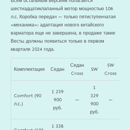
Всем остальным версиям полагается
шестнадцатиклапанный мотор мощностью 106
л.с. Коробка передач — только пятиступенчатая
«механика»: адаптация нового китайского
вариатора еще не завершена, в продаже такие
Весты должны появиться только в первом
квартале 2024 года.
Седан
SW
Комплектация
Седан
SW
Cross
Cross
1
1 239
Comfort (90
329
900
—
—
л.с.)
900
руб.
руб.
1 338