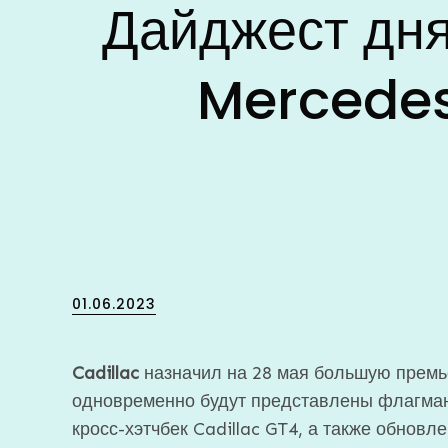
Дайджест дня
Mercedes
Posted
01.06.2023
on
Cadillac
назначил на 28 мая большую премье
одновременно будут представлены флагманс
кросс-хэтчбек Cadillac GT4, а также обновл