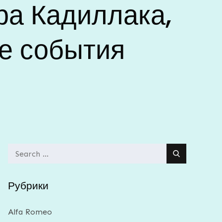
ра Кадиллака,
е события
Search
for:
Рубрики
Alfa Romeo