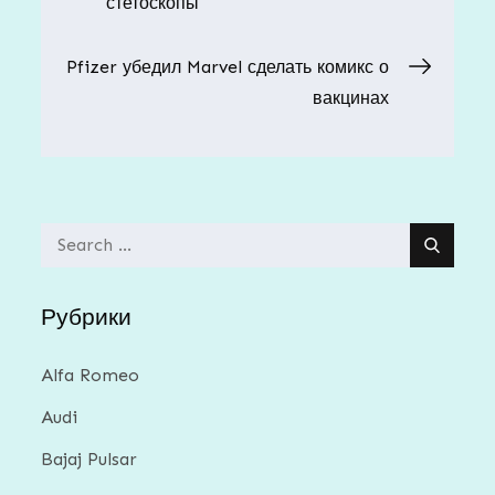
стетоскопы
по
Pfizer убедил Marvel сделать комикс о
записям
вакцинах
Search
for:
Рубрики
Alfa Romeo
Audi
Bajaj Pulsar