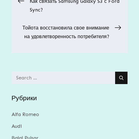
Навигация
Как связать Samsung Galaxy S3 с Ford
Sync?
по
Тойота восстановила свое внимание
записям
на удовлетворенность потребителя?
Search
for:
Рубрики
Alfa Romeo
Audi
Bajaj Pulsar