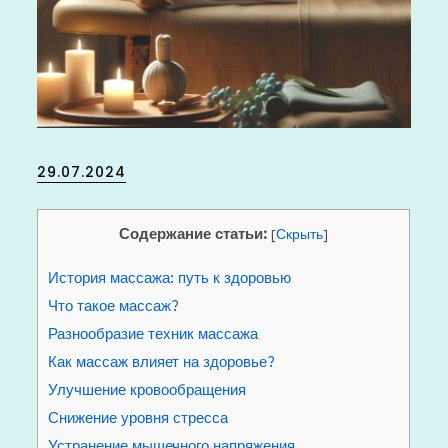
Posted
29.07.2024
on
Содержание статьи:
[
Скрыть
]
История массажа: путь к здоровью
Что такое массаж?
Разнообразие техник массажа
Как массаж влияет на здоровье?
Улучшение кровообращения
Снижение уровня стресса
Устранение мышечного напряжения