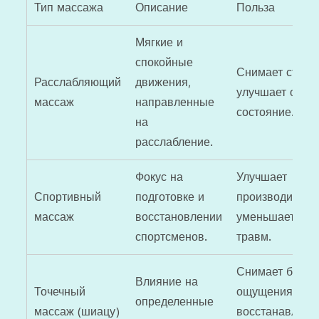
Тип массажа
Описание
Польза
Мягкие и
спокойные
Снимает стресс
Расслабляющий
движения,
улучшает обще
массаж
направленные
состояние.
на
расслабление.
Фокус на
Улучшает
Спортивный
подготовке и
производительн
массаж
восстановлении
уменьшает рис
спортсменов.
травм.
Снимает боле
Влияние на
Точечный
ощущения,
определенные
массаж (шиацу)
восстанавлива