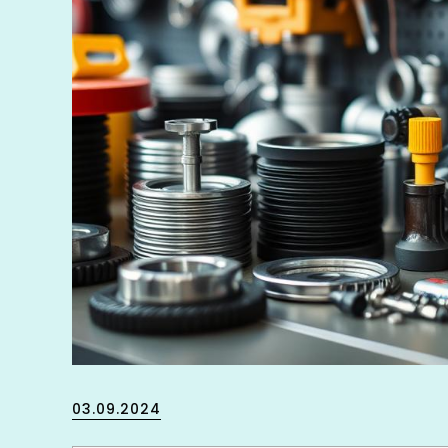
Posted
03.09.2024
on