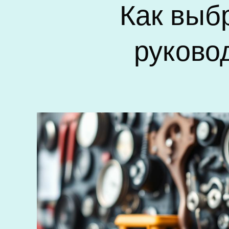
Как выб
руково