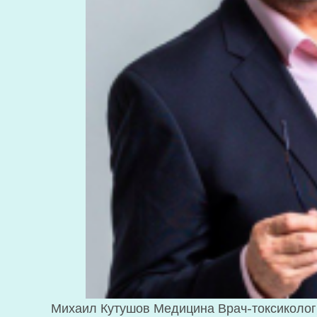
Михаил Кутушов Медицина Врач-токсиколо