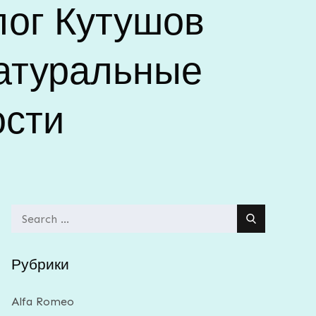
олог Кутушов
натуральные
ости
Search
for:
Рубрики
Alfa Romeo