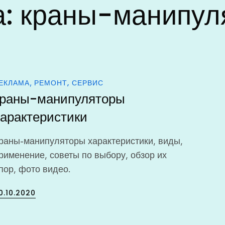
а:
краны-манипул
ЕКЛАМА
РЕМОНТ, СЕРВИС
краны-манипуляторы
характеристики
раны-манипуляторы характеристики, виды,
рименение, советы по выбору, обзор их
пор, фото видео.
osted
0.10.2020
n