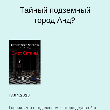
Тайный подземный
город Анд?
Posted
13.04.2020
on
Говорят, что в отдаленном кратере джунглей в