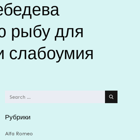
ебедева
ю рыбу для
и слабоумия
Search
for:
Рубрики
Alfa Romeo