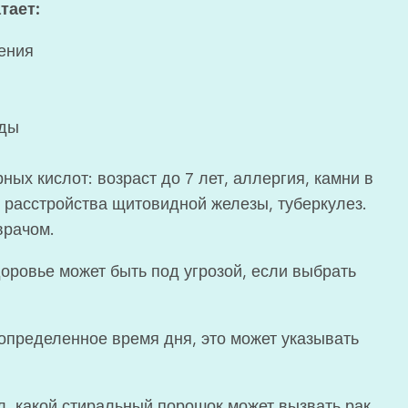
тает:
ления
уды
ых кислот: возраст до 7 лет, аллергия, камни в
 расстройства щитовидной железы, туберкулез.
врачом.
доровье может быть под угрозой, если выбрать
 определенное время дня, это может указывать
л, какой стиральный порошок может вызвать рак