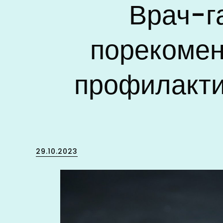
Врач-г
порекомен
профилакти
Posted
29.10.2023
on