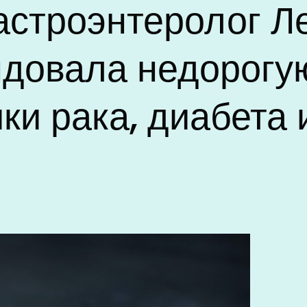
астроэнтеролог Л
довала недорогу
ки рака, диабета 