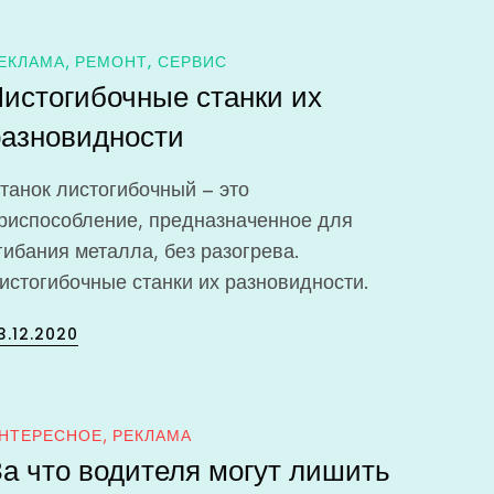
ЕКЛАМА
РЕМОНТ, СЕРВИС
Листогибочные станки их
разновидности
танок листогибочный – это
риспособление, предназначенное для
гибания металла, без разогрева.
истогибочные станки их разновидности.
osted
3.12.2020
n
НТЕРЕСНОЕ
РЕКЛАМА
За что водителя могут лишить