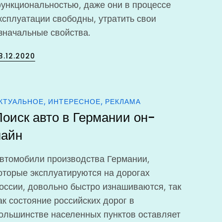
ункциональностью, даже они в процессе
ксплуатации свободны, утратить свои
значальные свойства.
osted
3.12.2020
n
КТУАЛЬНОЕ
ИНТЕРЕСНОЕ
РЕКЛАМА
Поиск авто в Германии он-
лайн
втомобили производства Германии,
оторые эксплуатируются на дорогах
оссии, довольно быстро изнашиваются, так
ак состояние российских дорог в
ольшинстве населенных пунктов оставляет