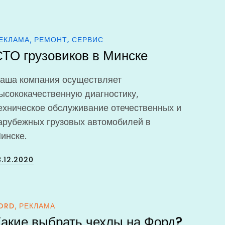
n
ЕКЛАМА
РЕМОНТ, СЕРВИС
СТО грузовиков в Минске
аша компания осуществляет
ысококачественную диагностику,
ехническое обслуживание отечественных и
арубежных грузовых автомобилей в
инске.
osted
8.12.2020
n
ORD
РЕКЛАМА
Какие выбрать чехлы на Форд?